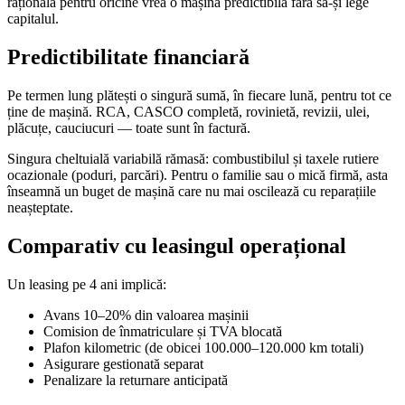
rațională pentru oricine vrea o mașină predictibilă fără să-și lege
capitalul.
Predictibilitate financiară
Pe termen lung plătești o singură sumă, în fiecare lună, pentru tot ce
ține de mașină. RCA, CASCO completă, rovinietă, revizii, ulei,
plăcuțe, cauciucuri — toate sunt în factură.
Singura cheltuială variabilă rămasă: combustibilul și taxele rutiere
ocazionale (poduri, parcări). Pentru o familie sau o mică firmă, asta
înseamnă un buget de mașină care nu mai oscilează cu reparațiile
neașteptate.
Comparativ cu leasingul operațional
Un leasing pe 4 ani implică:
Avans 10–20% din valoarea mașinii
Comision de înmatriculare și TVA blocată
Plafon kilometric (de obicei 100.000–120.000 km totali)
Asigurare gestionată separat
Penalizare la returnare anticipată