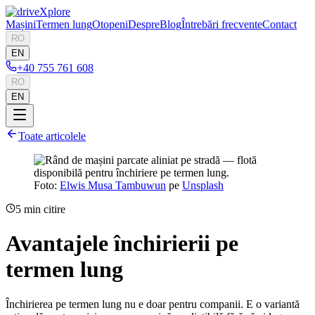
Mașini
Termen lung
Otopeni
Despre
Blog
Întrebări frecvente
Contact
RO
EN
+40 755 761 608
RO
EN
Toate articolele
Foto:
Elwis Musa Tambuwun
pe
Unsplash
5
min citire
Avantajele închirierii pe
termen lung
Închirierea pe termen lung nu e doar pentru companii. E o variantă