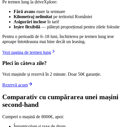
Pe termen lung la driveXplore:
Fără avans
mare la semnare
Kilometraj nelimitat
pe teritoriul României
Asigurări incluse
în tarif
Ieșire flexibilă
— plătești proporțional pentru zilele folosite
Pentru o perioadă de 6–18 luni, închirierea pe termen lung iese
aproape întotdeauna mai bine decât un leasing.
Vezi pagina de termen lung
Pleci în câteva zile?
Vezi mașinile și rezervă în 2 minute. Doar 50€ garanție.
Rezervă acum
Comparativ cu cumpărarea unei mașini
second-hand
Cumperi o mașină de 8000€, apoi:
Înmatriculare și taxe de drum