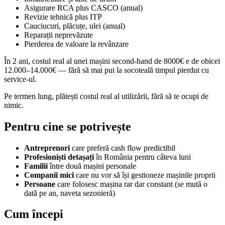
Asigurare RCA plus CASCO (anual)
Revizie tehnică plus ITP
Cauciucuri, plăcuțe, ulei (anual)
Reparații neprevăzute
Pierderea de valoare la revânzare
În 2 ani, costul real al unei mașini second-hand de 8000€ e de obicei
12.000–14.000€ — fără să mai pui la socoteală timpul pierdut cu
service-ul.
Pe termen lung, plătești costul real al utilizării, fără să te ocupi de
nimic.
Pentru cine se potrivește
Antreprenori
care preferă cash flow predictibil
Profesioniști detașați
în România pentru câteva luni
Familii
între două mașini personale
Companii mici
care nu vor să își gestioneze mașinile proprii
Persoane
care folosesc mașina rar dar constant (se mută o
dată pe an, naveta sezonieră)
Cum începi