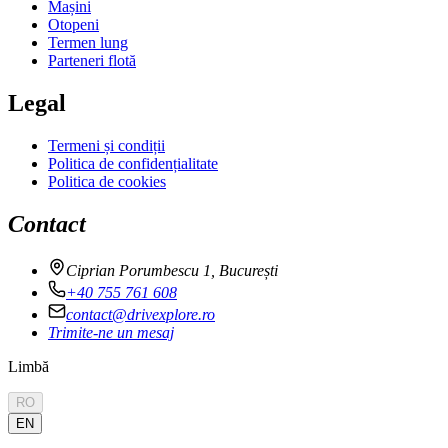
Mașini
Otopeni
Termen lung
Parteneri flotă
Legal
Termeni și condiții
Politica de confidențialitate
Politica de cookies
Contact
Ciprian Porumbescu 1, București
+40 755 761 608
contact@drivexplore.ro
Trimite-ne un mesaj
Limbă
RO
EN