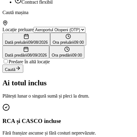
Contract flexibil
Caută mașina
Locație preluare
Dată preluării
09/08/2026
Ora preluării
09:00
Dată predării
08/09/2026
Ora predării
09:00
Predare în altă locație
Caută
Ai totul inclus
Plătești lunar o singură sumă și pleci la drum.
RCA și CASCO incluse
Fără franșize ascunse și fără costuri neprevăzute.