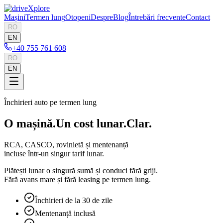
Mașini
Termen lung
Otopeni
Despre
Blog
Întrebări frecvente
Contact
RO
EN
+40 755 761 608
RO
EN
Închirieri auto pe termen lung
O mașină.
Un cost lunar.
Clar.
RCA, CASCO, rovinietă și mentenanță
incluse într-un singur tarif lunar.
Plătești lunar o singură sumă și conduci fără griji.
Fără avans mare și fără leasing pe termen lung.
Închirieri de la 30 de zile
Mentenanță inclusă