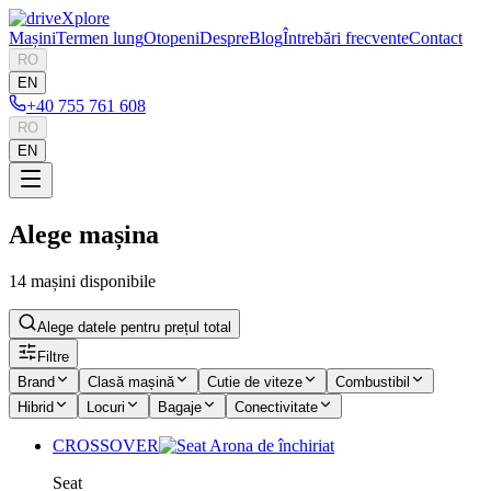
Mașini
Termen lung
Otopeni
Despre
Blog
Întrebări frecvente
Contact
RO
EN
+40 755 761 608
RO
EN
Alege mașina
14 mașini disponibile
Alege datele pentru prețul total
Filtre
Brand
Clasă mașină
Cutie de viteze
Combustibil
Hibrid
Locuri
Bagaje
Conectivitate
CROSSOVER
Seat