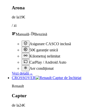
Arona
de la
19€
/ zi
Manuală
·
Benzină
Asigurare CASCO inclusă
50€ garanție unică
Kilometraj nelimitat
CarPlay / Android Auto
Aer condiționat
Vezi detalii
→
CROSSOVER
Renault
Captur
de la
24€