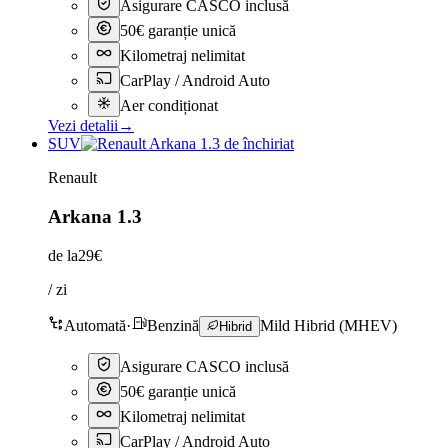
Asigurare CASCO inclusă
50€ garanție unică
Kilometraj nelimitat
CarPlay / Android Auto
Aer condiționat
Vezi detalii
→
SUV
Renault
Arkana 1.3
de la
29€
/ zi
Automată
·
Benzină
Mild Hibrid (MHEV)
Hibrid
Asigurare CASCO inclusă
50€ garanție unică
Kilometraj nelimitat
CarPlay / Android Auto