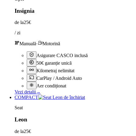
Insignia
de la
25€
/ zi
Manuală
·
Motorină
Asigurare CASCO inclusă
50€ garanție unică
Kilometraj nelimitat
CarPlay / Android Auto
Aer condiționat
Vezi detalii
→
COMPACT
Seat
Leon
de la
25€