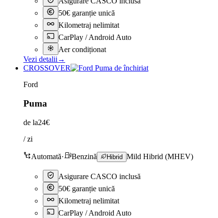
Asigurare CASCO inclusă
50€ garanție unică
Kilometraj nelimitat
CarPlay / Android Auto
Aer condiționat
Vezi detalii
→
CROSSOVER
Ford
Puma
de la
24€
/ zi
Automată
·
Benzină
Mild Hibrid (MHEV)
Hibrid
Asigurare CASCO inclusă
50€ garanție unică
Kilometraj nelimitat
CarPlay / Android Auto