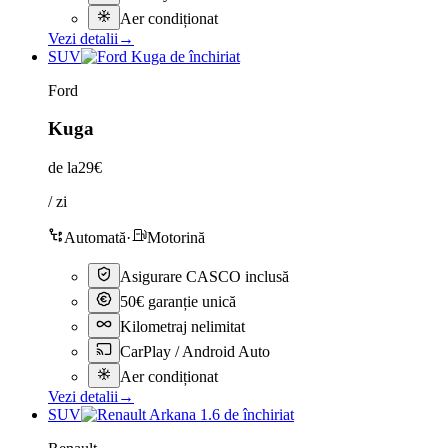
Aer condiționat
Vezi detalii
→
SUV
Ford
Kuga
de la
29€
/ zi
Automată
·
Motorină
Asigurare CASCO inclusă
50€ garanție unică
Kilometraj nelimitat
CarPlay / Android Auto
Aer condiționat
Vezi detalii
→
SUV