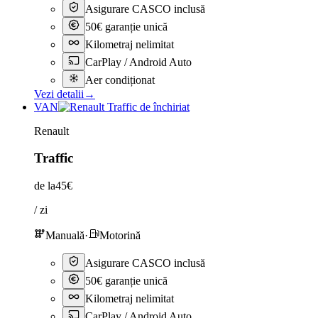
Asigurare CASCO inclusă
50€ garanție unică
Kilometraj nelimitat
CarPlay / Android Auto
Aer condiționat
Vezi detalii
→
VAN
Renault
Traffic
de la
45€
/ zi
Manuală
·
Motorină
Asigurare CASCO inclusă
50€ garanție unică
Kilometraj nelimitat
CarPlay / Android Auto