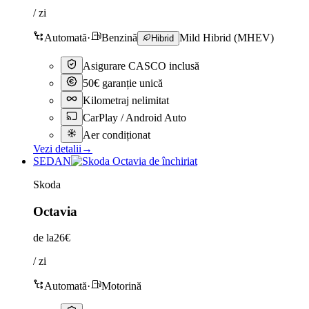
/ zi
Automată
·
Benzină
Mild Hibrid (MHEV)
Hibrid
Asigurare CASCO inclusă
50€ garanție unică
Kilometraj nelimitat
CarPlay / Android Auto
Aer condiționat
Vezi detalii
→
SEDAN
Skoda
Octavia
de la
26€
/ zi
Automată
·
Motorină