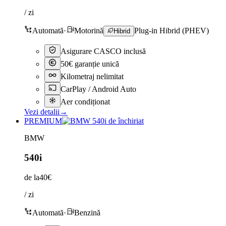
/ zi
Automată
·
Motorină
Plug-in Hibrid (PHEV)
Hibrid
Asigurare CASCO inclusă
50€ garanție unică
Kilometraj nelimitat
CarPlay / Android Auto
Aer condiționat
Vezi detalii
→
PREMIUM
BMW
540i
de la
40€
/ zi
Automată
·
Benzină