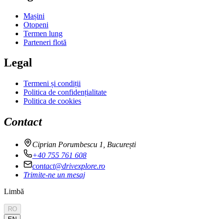
Mașini
Otopeni
Termen lung
Parteneri flotă
Legal
Termeni și condiții
Politica de confidențialitate
Politica de cookies
Contact
Ciprian Porumbescu 1, București
+40 755 761 608
contact@drivexplore.ro
Trimite-ne un mesaj
Limbă
RO