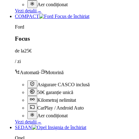
Aer condiționat
Vezi detalii
→
COMPACT
Ford
Focus
de la
25€
/ zi
Automată
·
Motorină
Asigurare CASCO inclusă
50€ garanție unică
Kilometraj nelimitat
CarPlay / Android Auto
Aer condiționat
Vezi detalii
→
SEDAN
Opel