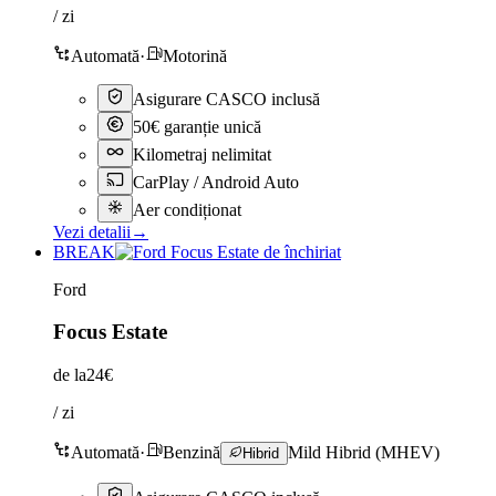
/ zi
Automată
·
Motorină
Asigurare CASCO inclusă
50€ garanție unică
Kilometraj nelimitat
CarPlay / Android Auto
Aer condiționat
Vezi detalii
→
BREAK
Ford
Focus Estate
de la
24€
/ zi
Automată
·
Benzină
Mild Hibrid (MHEV)
Hibrid