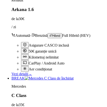
Renault
Arkana 1.6
de la
30€
/ zi
Automată
·
Benzină
Full Hibrid (HEV)
Hibrid
Asigurare CASCO inclusă
50€ garanție unică
Kilometraj nelimitat
CarPlay / Android Auto
Aer condiționat
Vezi detalii
→
BREAK
Mercedes
C Class
de la
35€