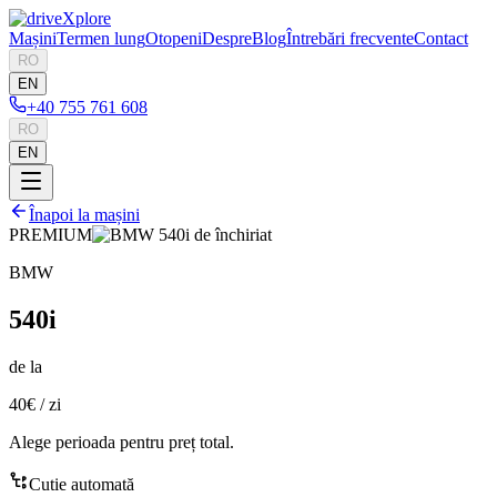
Mașini
Termen lung
Otopeni
Despre
Blog
Întrebări frecvente
Contact
RO
EN
+40 755 761 608
RO
EN
Înapoi la mașini
PREMIUM
BMW
540i
de la
40€
/
zi
Alege perioada pentru preț total.
Cutie automată