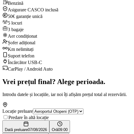
Benzină
Asigurare CASCO inclusă
50€ garanție unică
5 locuri
3 bagaje
Aer condiționat
Șofer adițional
Km nelimitați
Suport telefon
Încărcător USB-C
CarPlay / Android Auto
Vrei prețul final? Alege perioada.
Introdu datele și locațiile, iar noi îți afișăm prețul total al rezervării.
Locație preluare
Predare în altă locație
Dată preluare
07/08/2026
Oră
09:00