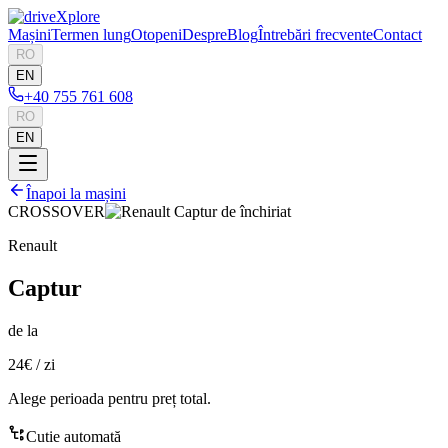
Mașini
Termen lung
Otopeni
Despre
Blog
Întrebări frecvente
Contact
RO
EN
+40 755 761 608
RO
EN
Înapoi la mașini
CROSSOVER
Renault
Captur
de la
24€
/
zi
Alege perioada pentru preț total.
Cutie automată