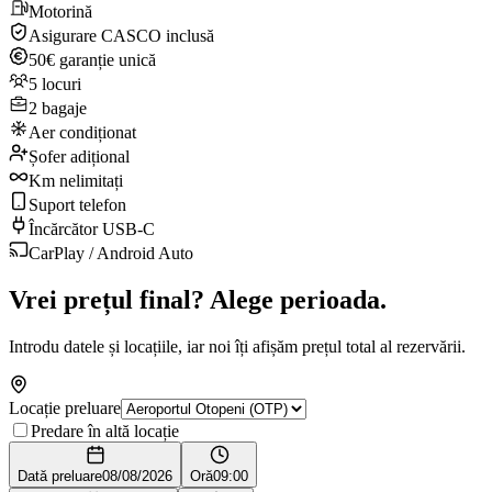
Motorină
Asigurare CASCO inclusă
50€ garanție unică
5 locuri
2 bagaje
Aer condiționat
Șofer adițional
Km nelimitați
Suport telefon
Încărcător USB-C
CarPlay / Android Auto
Vrei prețul final? Alege perioada.
Introdu datele și locațiile, iar noi îți afișăm prețul total al rezervării.
Locație preluare
Predare în altă locație
Dată preluare
08/08/2026
Oră
09:00