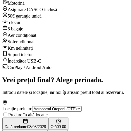
Motorină
Asigurare CASCO inclusă
50€ garanție unică
5 locuri
5 bagaje
Aer condiționat
Șofer adițional
Km nelimitați
Suport telefon
Încărcător USB-C
CarPlay / Android Auto
Vrei prețul final? Alege perioada.
Introdu datele și locațiile, iar noi îți afișăm prețul total al rezervării.
Locație preluare
Predare în altă locație
Dată preluare
08/08/2026
Oră
09:00