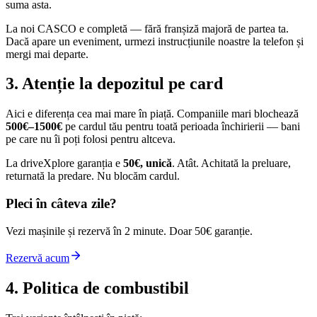
suma asta.
La noi CASCO e completă — fără franșiză majoră de partea ta.
Dacă apare un eveniment, urmezi instrucțiunile noastre la telefon și
mergi mai departe.
3. Atenție la depozitul pe card
Aici e diferența cea mai mare în piață. Companiile mari blochează
500€–1500€
pe cardul tău pentru toată perioada închirierii — bani
pe care nu îi poți folosi pentru altceva.
La driveXplore garanția e
50€, unică
. Atât. Achitată la preluare,
returnată la predare. Nu blocăm cardul.
Pleci în câteva zile?
Vezi mașinile și rezervă în 2 minute. Doar 50€ garanție.
Rezervă acum
4. Politica de combustibil