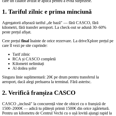
care un călător avizat le aplică pentru a evita surprizele.
1. Tariful zilnic e prima minciună
Agregatorii afișează tariful „de bază" — fără CASCO, fără
kilometri, fără transfer aeroport. La check-out se adună 30–60%
peste prețul afișat.
Cere prețul
final
înainte de orice rezervare. La driveXplore prețul pe
care îl vezi pe site cuprinde:
Tarif zilnic
RCA și CASCO completă
Kilometri nelimitați
Al doilea șofer
Singura linie suplimentară: 20€ pe drum pentru transferul la
aeroport, dacă alegi preluarea la terminal. Fără asterisc.
2. Verifică franșiza CASCO
CASCO „inclusă" la concurență vine de obicei cu o franșiză de
1500–2000€ — adică tu plătești primii 1500€ din orice zgârietură.
Pentru un kilometru de Centrul Vechi cu o ușă lovită ajungi rapid la