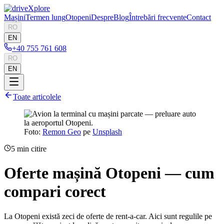
Mașini
Termen lung
Otopeni
Despre
Blog
Întrebări frecvente
Contact
RO
EN
+40 755 761 608
RO
EN
Toate articolele
Foto:
Remon Geo
pe
Unsplash
5
min citire
Oferte mașină Otopeni — cum
compari corect
La Otopeni există zeci de oferte de rent-a-car. Aici sunt regulile pe