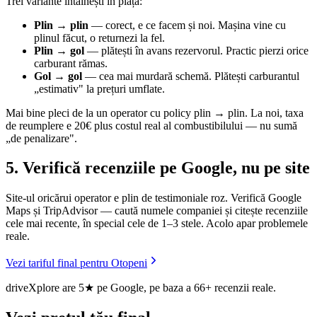
Trei variante întâlnești în piață:
Plin → plin
— corect, e ce facem și noi. Mașina vine cu
plinul făcut, o returnezi la fel.
Plin → gol
— plătești în avans rezervorul. Practic pierzi orice
carburant rămas.
Gol → gol
— cea mai murdară schemă. Plătești carburantul
„estimativ" la prețuri umflate.
Mai bine pleci de la un operator cu policy plin → plin. La noi, taxa
de reumplere e 20€ plus costul real al combustibilului — nu sumă
„de penalizare".
5. Verifică recenziile pe Google, nu pe site
Site-ul oricărui operator e plin de testimoniale roz. Verifică Google
Maps și TripAdvisor — caută numele companiei și citește recenziile
cele mai recente, în special cele de 1–3 stele. Acolo apar problemele
reale.
Vezi tariful final pentru Otopeni
driveXplore are 5★ pe Google, pe baza a 66+ recenzii reale.