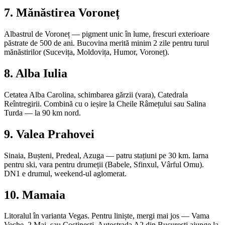
7. Mănăstirea Voroneț
Albastrul de Voroneț — pigment unic în lume, frescuri exterioare
păstrate de 500 de ani. Bucovina merită minim 2 zile pentru turul
mănăstirilor (Sucevița, Moldovița, Humor, Voroneț).
8. Alba Iulia
Cetatea Alba Carolina, schimbarea gărzii (vara), Catedrala
Reîntregirii. Combină cu o ieșire la Cheile Râmețului sau Salina
Turda — la 90 km nord.
9. Valea Prahovei
Sinaia, Bușteni, Predeal, Azuga — patru stațiuni pe 30 km. Iarna
pentru ski, vara pentru drumeții (Babele, Sfinxul, Vârful Omu).
DN1 e drumul, weekend-ul aglomerat.
10. Mamaia
Litoralul în varianta Vegas. Pentru liniște, mergi mai jos — Vama
Veche, 2 Mai, sau Costinești. Autostrada A2 din București ajunge la