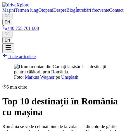
Mașini
Termen lung
Otopeni
Despre
Blog
Întrebări frecvente
Contact
RO
EN
+40 755 761 608
RO
EN
Toate articolele
Foto:
Markus Wagner
pe
Unsplash
6
min citire
Top 10 destinații în România
cu mașina
România se vede cel mai bine de la volan — dincolo de gările