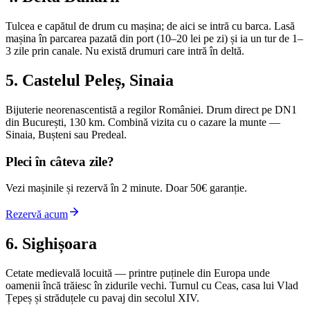
Tulcea e capătul de drum cu mașina; de aici se intră cu barca. Lasă
mașina în parcarea pazată din port (10–20 lei pe zi) și ia un tur de 1–
3 zile prin canale. Nu există drumuri care intră în deltă.
5. Castelul Peleș, Sinaia
Bijuterie neorenascentistă a regilor României. Drum direct pe DN1
din București, 130 km. Combină vizita cu o cazare la munte —
Sinaia, Bușteni sau Predeal.
Pleci în câteva zile?
Vezi mașinile și rezervă în 2 minute. Doar 50€ garanție.
Rezervă acum
6. Sighișoara
Cetate medievală locuită — printre puținele din Europa unde
oamenii încă trăiesc în zidurile vechi. Turnul cu Ceas, casa lui Vlad
Țepeș și străduțele cu pavaj din secolul XIV.