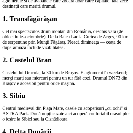
aglomerate și de avioanele care zboară doar către capitale. Iată zece
destinații care merită drumul.
1. Transfăgărășan
Cel mai spectaculos drum montan din România, deschis vara (de
obicei iulie–octombrie). De la Bâlea Lac la Curtea de Argeș, 90 km
de serpentine prin Munții Făgăraș. Pleacă dimineața — ceața de
după-amiază închide vizibilitatea.
2. Castelul Bran
Castelul lui Dracula, la 30 km de Brașov. E aglomerat în weekend;
mergi marți sau miercuri pentru un tur fără cozi. Drumul DN73 din
Brașov e accesibil pentru orice mașină.
3. Sibiu
Centrul medieval din Piața Mare, casele cu acoperișuri „cu ochi" și
ASTRA Park. Două nopți cazate aici acoperă confortabil orașul plus
o ieșire la Sibiel sau la Cisnădioara.
4. Delta Dunării